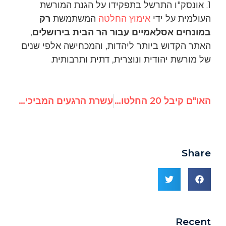
1. אונסק"ו התרשל בתפקידו על הגנת המורשת
העולמית על ידי
אימוץ החלטה
המשתמשת
רק
במונחים אסלאמיים עבור הר הבית בירושלים
,
האתר הקדוש ביותר ליהדות, והמכחישה אלפי שנים
של מורשת יהודית ונוצרית, דתית ותרבותית.
האו"ם קיבל 20 החלטות נגד ישראל, רק 4 נגד שאר מדינות העולם
עשרת הרגעים המביכים של האו"ם לשנת 2016
Share
Recent