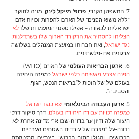
7. המשפטן הקנדי,
פרופ' ​​מייקל לינק
, מונה לחוקר
"ללא משוא הפנים" של האו"ם להפרות זכויות אדם
ישראליות לכאורה – אפילו טפסי המועמדות שלו
לא
הצליחו להסתיר את הרקורד הארוך שלו בשתדלנות
נגד ישראל
, ואת חברותו במועצת המנהלים בשלושה
ארגונים פרו-פלשתינים.
6.
ארגון הבריאות העולמי
של האו"ם (WHO)
הפנה אצבע מאשימה כלפי ישראל
כמפרה היחידה
בעולם של של הזכות ל”בריאות הנפש, הגוף,
והסביבה”.
5.
ארגון העבודה הבינלאומי
יצא כנגד ישראל
כמפרה זכויות עבודה היחידה בעולם
, דרך סיקור דרכי
היצור שלה ודיון ער בדו"ח-שבו אף מדינה אחרת לא
נדונה-על "מצבם של עובדים בשטחים הערביים
הכבושים, והגולן הסורי הכבוש". בינתיים, ממצוקתם