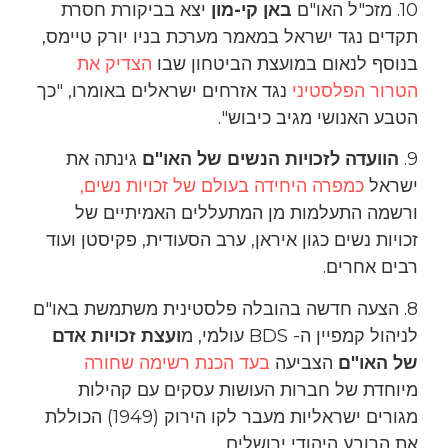
10. מזכ"ל האו"ם
באן קי-מון
יצא בביקורת חסרת
תקדים נגד ישראל במאמר מערכת בניו יורק טיימס,
בנוסף לנאום במועצת הביטחון שבו
הצדיק את
הטרור הפלסטיני
נגד אזרחים ישראלים באומרו, "כך
הטבע האנושי מגיב כיבוש".
9.
הוועדה לזכויות הנשים של האו"ם
גינתה את
ישראל
כמפרה היחידה בעולם של זכויות נשים,
ורשמה התעלמות מן המתעללים האמיתיים של
זכויות נשים כגון איראן, ערב הסעודית, פקיסטן ועוד
רבים אחרים.
8. הצעה חדשה בהובלה פלסטינית משתמשת באו"ם
לניהול קמפיין ה- BDS עולמי, מ
ועצת זכויות אדם
של האו"ם
הצביעה
בעד הכנת רשימה שחורה
מיוחדת של חברות העושות עסקים עם קהילות
מגורים ישראליות מעבר לקו הירוק (1949) הכוללת
את הרובע היהודי ירושלים.