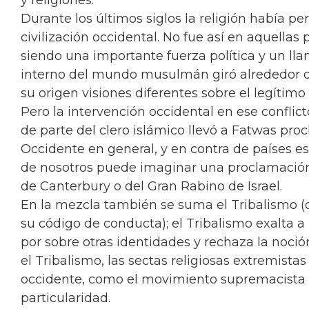
y religiones.
Durante los últimos siglos la religión había pe
civilización occidental. No fue así en aquella
siendo una importante fuerza política y un lla
interno del mundo musulmán giró alrededor de 
su origen visiones diferentes sobre el legítim
Pero la intervención occidental en ese conflic
de parte del clero islámico llevó a Fatwas pr
Occidente en general, y en contra de países e
de nosotros puede imaginar una proclamación
de Canterbury o del Gran Rabino de Israel.
En la mezcla también se suma el Tribalismo (c
su código de conducta); el Tribalismo exalta a l
por sobre otras identidades y rechaza la noció
el Tribalismo, las sectas religiosas extremistas
occidente, como el movimiento supremacista 
particularidad.