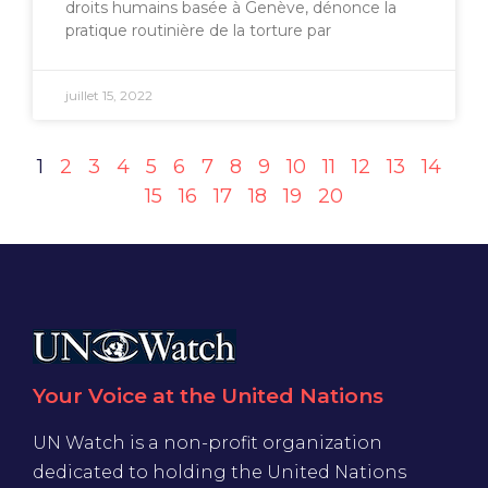
droits humains basée à Genève, dénonce la
pratique routinière de la torture par
juillet 15, 2022
1
2
3
4
5
6
7
8
9
10
11
12
13
14
15
16
17
18
19
20
Your Voice at the United Nations
UN Watch is a non-profit organization
dedicated to holding the United Nations