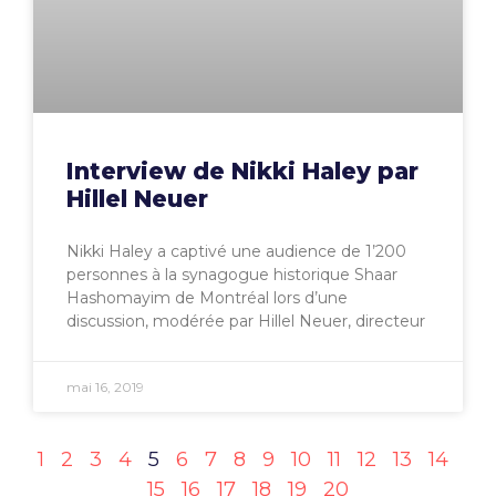
Interview de Nikki Haley par
Hillel Neuer
Nikki Haley a captivé une audience de 1’200
personnes à la synagogue historique Shaar
Hashomayim de Montréal lors d’une
discussion, modérée par Hillel Neuer, directeur
mai 16, 2019
1
2
3
4
5
6
7
8
9
10
11
12
13
14
15
16
17
18
19
20