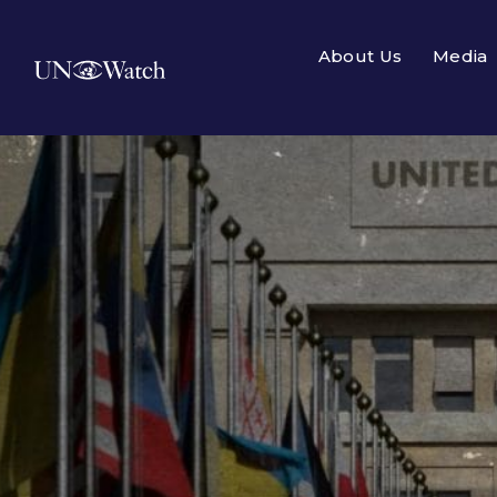
About Us
Media