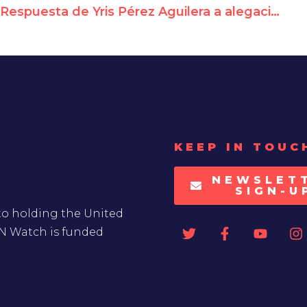
Respuesta de Yris Pérez Aguilera a alegaciones del Representante Permanente de la República de Cuba
KEEP IN TOUC
NEWSLET
SIGN-U
to holding the United
UN Watch is funded