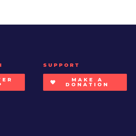
H
SUPPORT
TER
MAKE A
P
DONATION