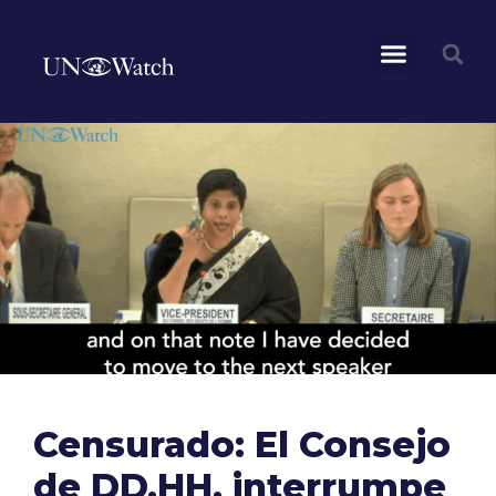
Censurado: El Consejo
de DD.HH. interrumpe