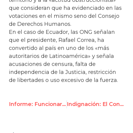
territorio y a la «actitud obstruccionista»
que consideran que ha evidenciado en las
votaciones en el mismo seno del Consejo
de Derechos Humanos.
En el caso de Ecuador, las ONG señalan
que el presidente, Rafael Correa, ha
convertido al país en uno de los «más
autoritarios de Latinoamérica» y señala
acusaciones de censura, falta de
independencia de la Justicia, restricción
de libertades o uso excesivo de la fuerza.
Informe: Funcionarios de la ONU Incitan al Asesinato de Judíos, Llamando a “Apuñalar a los Perros Sionistas”
Indignación: El Consejo de DDHH de la ONU le otorga a Maduro un foro especial previo a las elecciones en Venezuela