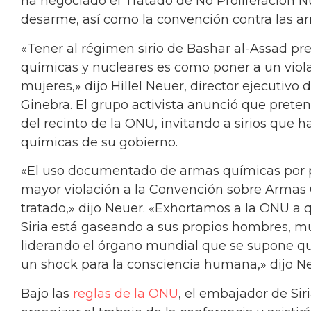
ha negociado el Tratado de No Proliferación Nu
desarme, así como la convención contra las ar
«Tener al régimen sirio de Bashar al-Assad p
químicas y nucleares es como poner a un vio
mujeres,» dijo Hillel Neuer, director ejecutiv
Ginebra. El grupo activista anunció que preten
del recinto de la ONU, invitando a sirios que 
químicas de su gobierno.
«El uso documentado de armas químicas por p
mayor violación a la Convención sobre Armas Q
tratado,» dijo Neuer. «Exhortamos a la ONU a
Siria está gaseando a sus propios hombres, muj
liderando el órgano mundial que se supone qu
un shock para la consciencia humana,» dijo Ne
Bajo las
reglas de la ONU
, el embajador de Sir