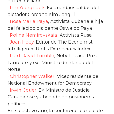
eritreo exiliado
·
Lee Young-guk
, Ex guardaespaldas del
dictador Coreano Kim Jong-Il
·
Rosa Maria Paya
, Activista Cubana e hija
del fallecido disidente Oswaldo Paya
·
Polina Nemirovskaia
, Activista Rusa
·
Joan Hoey
, Editor de The Economist
Intelligence Unit’s Democracy Index
·
Lord David Trimble
, Nobel Peace Prize
Laureate y ex- Ministro de Irlanda del
Norte
·
Christopher Walker
, Vicepresidente del
National Endowment for Democracy
·
Irwin Cotler
, Ex Ministro de Justicia
Canadiense y abogado de prisioneros
políticos
En su octavo año, la conferencia anual de