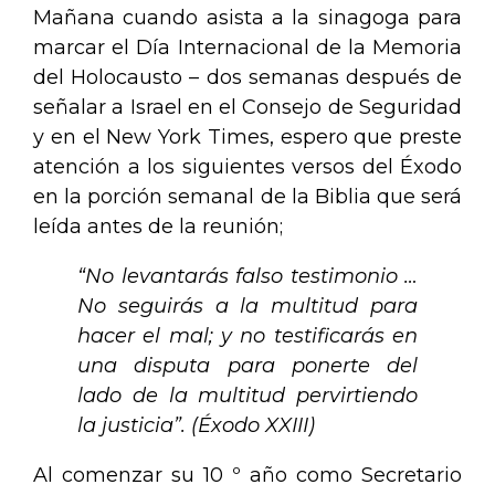
Mañana cuando asista a la sinagoga para
marcar el Día Internacional de la Memoria
del Holocausto – dos semanas después de
señalar a Israel en el Consejo de Seguridad
y en el New York Times, espero que preste
atención a los siguientes versos del Éxodo
en la porción semanal de la Biblia que será
leída antes de la reunión;
“No
levantará
s
falso testimonio …
No seguirás a la multitud para
hacer el mal; y no testifi
carás
en
una disputa p
a
r
a
poner
t
e del
lado de la multitud perv
i
rti
endo
la justicia”. (Éxodo XXIII)
Al comenzar su 10 º año como Secretario