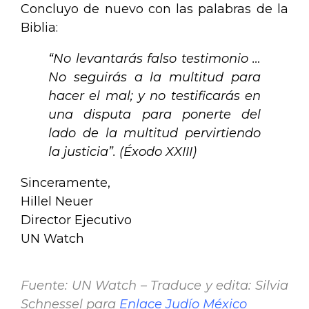
Concluyo de nuevo con las palabras de la
Biblia:
“No
levantará
s
falso testimonio …
No seguirás a la multitud para
hacer el mal; y no testifi
carás
en
una disputa p
a
r
a
poner
t
e del
lado de la multitud perv
i
rti
endo
la justicia”. (Éxodo XXIII)
Sinceramente,
Hillel Neuer
Director Ejecutivo
UN Watch
Fuente:
UN Watch –
Traduce y edita: Silvia
Schnessel para
Enlace Judío México