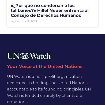
«¿Por qué no condenan a los
talibanes?» Hillel Neuer enfrenta al
Consejo de Derechos Humanos
septiembre 17, 2021
Your Voice at the United Nations
UN Watch is a non-profit organization
dedicated to holding the United Nations
accountable to its founding principles. UN
Watch is funded entirely by charitable
donations