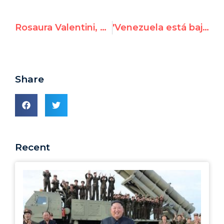
Rosaura Valentini, esposa de Yon Goicoechea, habla en el Consejo de Derechos Humanos
'Venezuela está bajo el dominio de bandas criminales organizadas': tía de Leopoldo López testifica en la ONU
Share
Recent