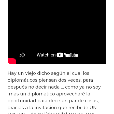
Hay un viejo dicho según el cual los
diplomáticos piensan dos veces, para
después no decir nada … como ya no soy
mas un diplomático aprovecharé la
oportunidad para decir un par de cosas,
gracias a la invitación que recibí de UN