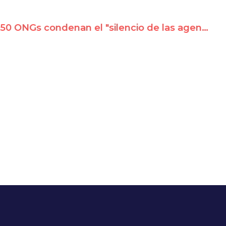
50 ONGs condenan el "silencio de las agencias de la ONU en Venezuela" frente a la escasez de alimentos