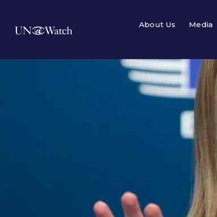
About Us
Media