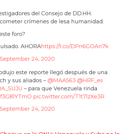
estigadores del Consejo de DD.HH.
 cometer crímenes de lesa humanidad.
ste foro?
xpulsado. AHORA
https://t.co/DPn6GOAn7k
September 24, 2020
rodujo este reporte llegó después de una
h y sus aliados –
@MAA563
@HRF_es
A_SUJU
– para que Venezuela rinda
o/xf3G81YTmO
pic.twitter.com/T1t7lzXe3R
September 24, 2020