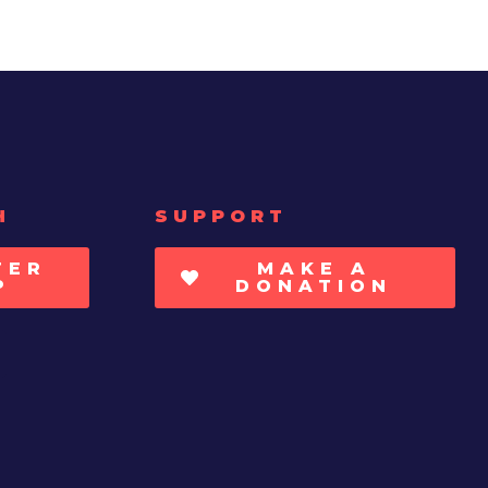
H
SUPPORT
TER
MAKE A
P
DONATION