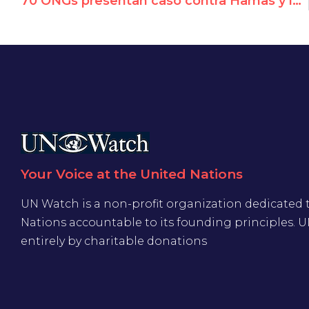
70 ONGs presentan caso contra Hamas y la ANP por la detención arbitraria de un activista por la paz palestino
Your Voice at the United Nations
UN Watch is a non-profit organization dedicated 
Nations accountable to its founding principles. 
entirely by charitable donations