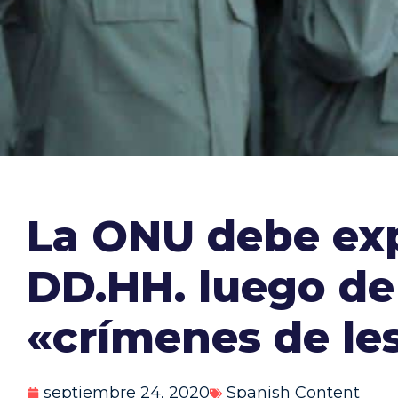
La ONU debe exp
DD.HH. luego de
«crímenes de l
septiembre 24, 2020
Spanish Content