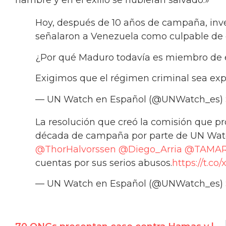
hambre y en el exilio se hubieran salvado.»
Hoy, después de 10 años de campaña, inv
señalaron a Venezuela como culpable de
¿Por qué Maduro todavía es miembro de e
Exigimos que el régimen criminal sea e
— UN Watch en Español (@UNWatch_es)
La resolución que creó la comisión que p
década de campaña por parte de UN Watc
@ThorHalvorssen
@Diego_Arria
@TAMAR
cuentas por sus serios abusos.
https://t.c
— UN Watch en Español (@UNWatch_es)