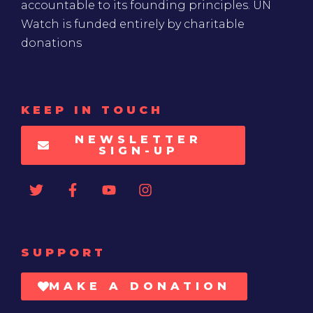
accountable to its founding principles. UN
Watch is funded entirely by charitable
donations
KEEP IN TOUCH
NEWSLETTER
SIGN-UP
SUPPORT
MAKE A DONATION