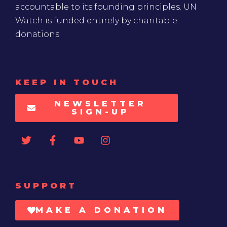
accountable to its founding principles. UN
Watch is funded entirely by charitable
donations
KEEP IN TOUCH
NEWSLETTER
SIGN-UP
SUPPORT
MAKE A DONATION