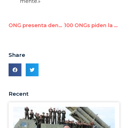
mente.»
ONG presenta denuncia contra China por la detención arbitraria del activista de DD.HH. Zhang Baocheng
100 ONGs piden la remoción de James Chau como Embajador de Buena Voluntad de la OMS
Share
Recent