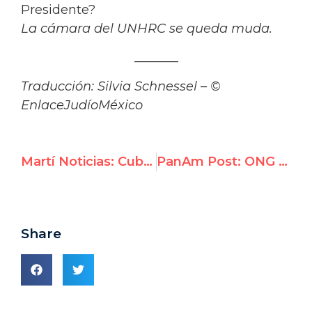
Presidente?
La cámara del UNHRC se queda muda.
_______
Traducción: Silvia Schnessel – ©
EnlaceJudíoMéxico
Martí Noticias: Cuba intenta sin éxito silenciar a representante de UN Watch en Ginebra
PanAm Post: ONG exige expulsión de Venezuela, Cuba y Bolivia del Consejo de DD. HH. de la ONU
Share