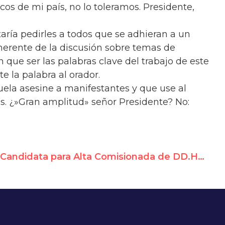
ticos de mi país, no lo toleramos. Presidente,
aría pedirles a todos que se adhieran a un
herente de la discusión sobre temas de
que ser las palabras clave del trabajo de este
 la palabra al orador.
ela asesine a manifestantes y que use al
s. ¿»Gran amplitud» señor Presidente? No:
Candidata para Alta Comisionada de DD.HH. de la ONU tiene historiales problemáticos sobre Cuba, Venezuela y Nicaragua: UN Watch expresa "serias preocupaciones"