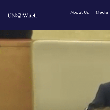
About Us
Media