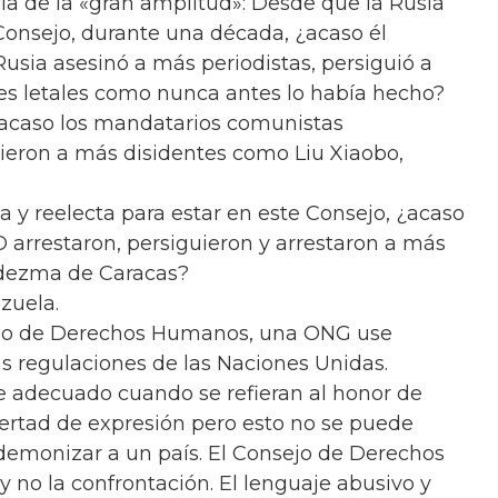
ía de la «gran amplitud»: Desde que la Rusia
 Consejo, durante una década, ¿acaso él
Rusia asesinó a más periodistas, persiguió a
res letales como nunca antes lo había hecho?
¿acaso los mandatarios comunistas
mieron a más disidentes como Liu Xiaobo,
 y reelecta para estar en este Consejo, ¿acaso
arrestaron, persiguieron y arrestaron a más
Ledezma de Caracas?
zuela.
ejo de Derechos Humanos, una ONG use
as regulaciones de las Naciones Unidas.
 adecuado cuando se refieran al honor de
libertad de expresión pero esto no se puede
demonizar a un país. El Consejo de Derechos
 no la confrontación. El lenguaje abusivo y