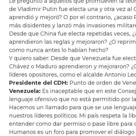
Le pregunto a aquellos que promueven la teor
de Vladimir Putin fue electa una y otra vez al
aprendió y mejoró? O por el contrario, ¿acaso 
más disidentes y lanzó más invasiones milita
Desde que China fue electa repetidas veces, 
aprendieron las reglas y mejoraron? ¿O repri
como nunca antes lo habían hecho?
Y quiero saber: Desde que Venezuela fue electa
Chávez o Maduro aprendieron y mejoraron? ¿O 
líderes opositores, como el alcalde Antonio 
Presidente del CDH:
Punto de orden de Vene
Venezuela:
Es inaceptable que en este Cons
lenguaje ofensivo que no está permitido por l
Hacemos un llamado para que se use lenguaje
nuestros líderes políticos. Mi país respeta la 
entender como dar permiso o pase libre para 
Humanos es un foro para promover el diálogo y