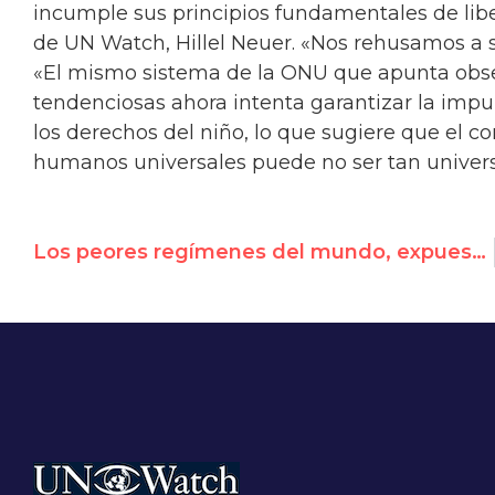
incumple sus principios fundamentales de liber
de UN Watch, Hillel Neuer. «Nos rehusamos a s
«El mismo sistema de la ONU que apunta obse
tendenciosas ahora intenta garantizar la impu
los derechos del niño, lo que sugiere que el 
humanos universales puede no ser tan univers
Los peores regímenes del mundo, expuestos en la 12ª cumbre anual de Derechos Humanos de UN Watch