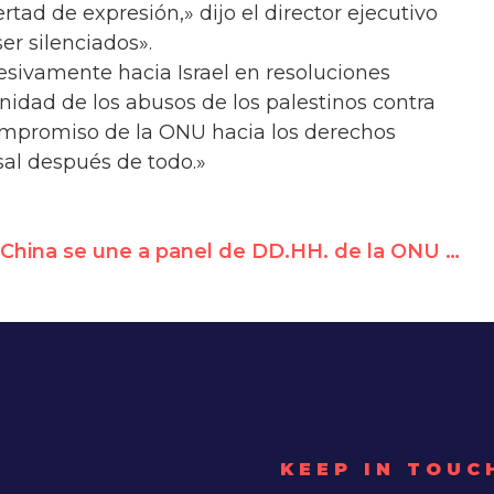
tad de expresión,» dijo el director ejecutivo
er silenciados».
sivamente hacia Israel en resoluciones
nidad de los abusos de los palestinos contra
compromiso de la ONU hacia los derechos
al después de todo.»
China se une a panel de DD.HH. de la ONU y ayudará a elegir a los expertos en libre expresión, salud y detenciones arbitrarias
KEEP IN TOUC