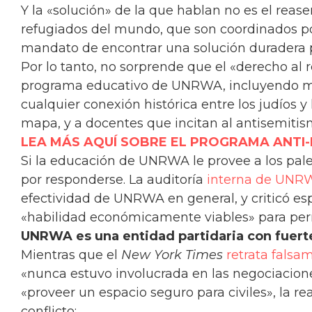
Y la «solución» de la que hablan no es el rease
refugiados del mundo, que son coordinados p
mandato de encontrar una solución duradera pa
Por lo tanto, no sorprende que el «derecho al
programa educativo de UNRWA, incluyendo 
cualquier conexión histórica entre los judíos y l
mapa, y a docentes que incitan al antisemitism
LEA MÁS AQUÍ SOBRE EL PROGRAMA ANTI-P
Si la educación de UNRWA le provee a los pal
por responderse. La auditoría
interna de UNRW
efectividad de UNRWA en general, y criticó esp
«habilidad económicamente viables» para permit
UNRWA es una entidad partidaria con fuert
Mientras que el
New York Times
retrata falsa
«nunca estuvo involucrada en las negociacione
«proveer un espacio seguro para civiles», la 
conflicto: