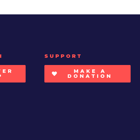
H
SUPPORT
TER
MAKE A
P
DONATION