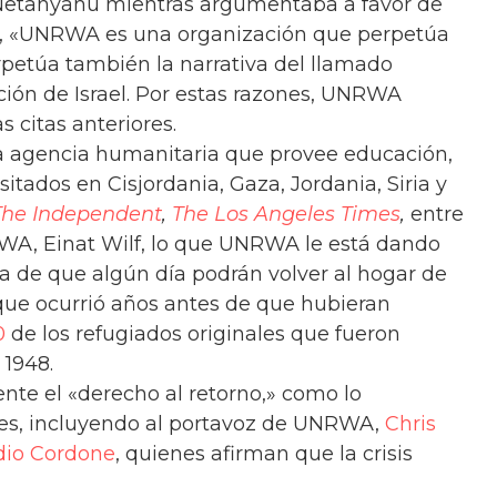
 Netanyahu mientras argumentaba a favor de
ia, «UNRWA es una organización que perpetúa
rpetúa también la narrativa del llamado
ación de Israel. Por estas razones, UNRWA
s citas anteriores.
agencia humanitaria que provee educación,
esitados en Cisjordania, Gaza, Jordania, Siria y
The Independent
,
The Los Angeles Times
,
entre
WA, Einat Wilf, lo que UNRWA le está dando
za de que algún día podrán volver al hogar de
que ocurrió años antes de que hubieran
0
de los refugiados originales que fueron
 1948.
te el «derecho al retorno,» como lo
iales, incluyendo al portavoz de UNRWA,
Chris
dio Cordone
, quienes afirman que la crisis