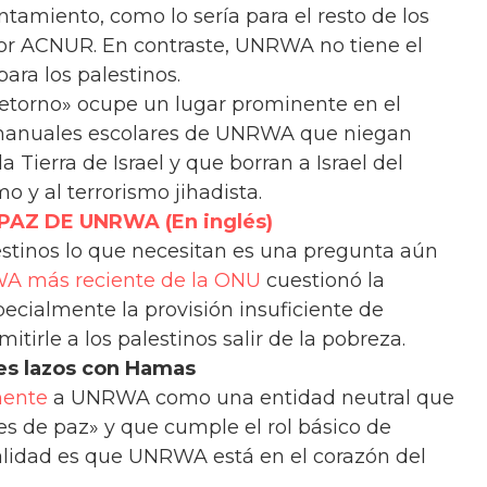
ntamiento, como lo sería para el resto de los
or ACNUR. En contraste, UNRWA no tiene el
ra los palestinos.
 retorno» ocupe un lugar prominente en el
manuales escolares de UNRWA que niegan
a Tierra de Israel y que borran a Israel del
o y al terrorismo jihadista.
AZ DE UNRWA (En inglés)
estinos lo que necesitan es una pregunta aún
A más reciente de la ONU
cuestionó la
ecialmente la provisión insuficiente de
irle a los palestinos salir de la pobreza.
es lazos con Hamas
mente
a UNRWA como una entidad neutral que
s de paz» y que cumple el rol básico de
realidad es que UNRWA está en el corazón del