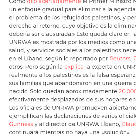
Como
dijo acertadamente
el Primer Ministro
un enfoque gradual para eliminar a la agenc
el problema de los refugiados palestinos, y pe
derecho al retorno, cuyo objetivo es la elimin
debería ser clausurada.» Esto queda claro en la
UNRWA es mostrada por los medios como una 
salud, y servicios sociales a los palestinos nec
en el Líbano, según lo reportado por
Reuters
,
otros. Pero según la
explica
la experta en UNR
realmente a los palestinos es la falsa esperan
sus familias que abandonaron en una guerra 
nacido. Solo quedan aproximadamente
20.00
efectivamente desplazados de sus hogares en
Los oficiales de UNRWA promueven abiertamen
ejemplifican las declaraciones de varios ofic
Gunness
y al director de UNRWA LÍbano,
Clau
continuará mientras no haya una «solución».