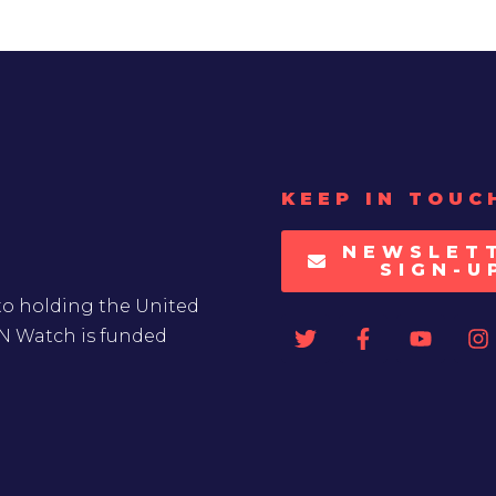
KEEP IN TOUC
NEWSLET
SIGN-U
to holding the United
UN Watch is funded