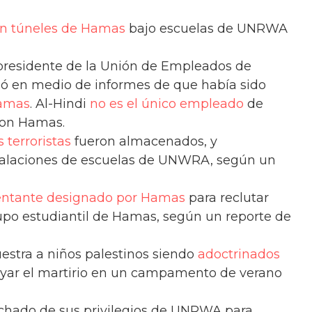
on túneles de Hamas
bajo escuelas de UNRWA
 presidente de la Unión de Empleados de
ó en medio de informes de que había sido
Hamas
. Al-Hindi
no es el único empleado
de
con Hamas.
s terroristas
fueron almacenados, y
talaciones de escuelas de UNWRA, según un
entante designado por Hamas
para reclutar
rupo estudiantil de Hamas, según un reporte de
estra a niños palestinos siendo
adoctrinados
poyar el martirio en un campamento de verano
hado de sus privilegios de UNRWA para