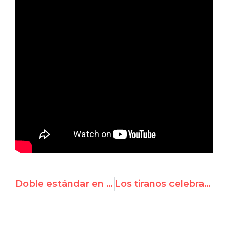
Doble estándar en la ONU: Consejo de DD.HH. reprende únicamente a legisladora de Hong Kong por criticar a un país específico
Los tiranos celebran mientras que la ONU elige a Venezuela, Mauritania, Libia y Sudán como miembros del Consejo de DD.HH.