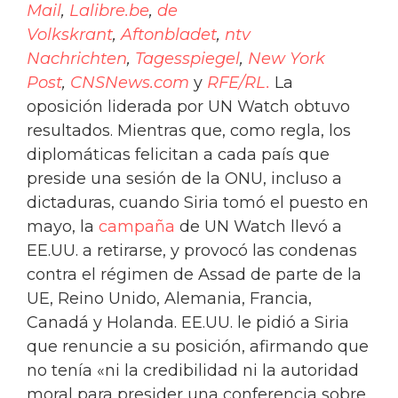
Mail
,
Lalibre.be
,
de
Volkskrant
,
Aftonbladet
,
ntv
Nachrichten
,
Tagesspiegel
,
New York
Post
,
CNSNews.com
y
RFE/RL.
La
oposición liderada por UN Watch obtuvo
resultados. Mientras que, como regla, los
diplomáticas felicitan a cada país que
preside una sesión de la ONU, incluso a
dictaduras, cuando Siria tomó el puesto en
mayo, la
campaña
de UN Watch llevó a
EE.UU. a retirarse, y provocó las condenas
contra el régimen de Assad de parte de la
UE, Reino Unido, Alemania, Francia,
Canadá y Holanda. EE.UU. le pidió a Siria
que renuncie a su posición, afirmando que
no tenía «ni la credibilidad ni la autoridad
moral para presider una conferencia sobre